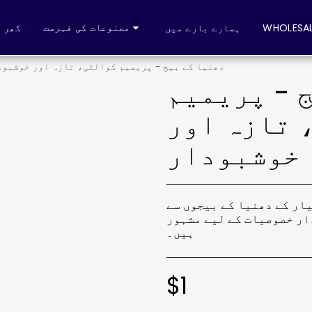
مصنوعات کی فہرست
WHOLESAL
ہمارے بارے میں
گھر
دھنیا کے بیج - پریمیم کوالٹی، تازہ اور خوشبود
 - پریمیم
 تازہ اور
خوشبودار
یار کے دھنیا کے بیجوں سے
ار خصوصیات کے لیے مشہور
ہیں۔
$
1