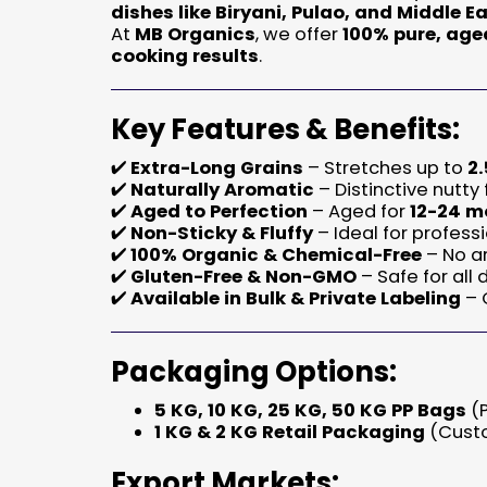
dishes like Biryani, Pulao, and Middle E
At
MB Organics
, we offer
100% pure, age
cooking results
.
Key Features & Benefits:
✔
Extra-Long Grains
– Stretches up to
2.
✔
Naturally Aromatic
– Distinctive nutty
✔
Aged to Perfection
– Aged for
12-24 m
✔
Non-Sticky & Fluffy
– Ideal for profes
✔
100% Organic & Chemical-Free
– No ar
✔
Gluten-Free & Non-GMO
– Safe for all
✔
Available in Bulk & Private Labeling
– 
Packaging Options:
5 KG, 10 KG, 25 KG, 50 KG PP Bags
(P
1 KG & 2 KG Retail Packaging
(Custo
Export Markets: