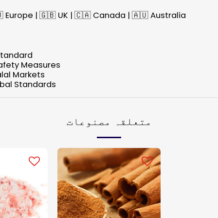
🇺 Europe | 🇬🇧 UK | 🇨🇦 Canada | 🇦🇺 Australia
Standard
afety Measures
lal Markets
obal Standards
متعلقہ مصنوعات