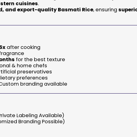
astern cuisines
.
d, and export-quality Basmati Rice
, ensuring
superio
5x
after cooking
 fragrance
onths
for the best texture
sional & home chefs
tificial preservatives
 dietary preferences
Custom branding available
rivate Labeling Available)
mized Branding Possible)