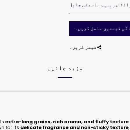
انڈ:
پریمیم باسمتی چاول
 کی قیمتیں حاصل کریں۔
شیئر کریں۔
مزید جانیں
its
extra-long grains, rich aroma, and fluffy texture
wn for its
delicate fragrance and non-sticky texture