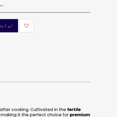
بر
اپ ڈیٹ
after cooking. Cultivated in the
fertile
, making it the perfect choice for
premium