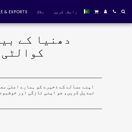
رابطہ کریں
بلاگ
E & EXPORTS
دھنیا کے بیج
کوالٹی،
اپنے مسالے کے ذخیرے کو ہمارے اعلیٰ مع
تبدیل کریں، جو اپنی تازگی اور خوشبود